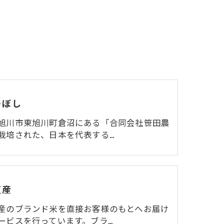
つぼし
旭川市東旭川町倉沼にある「合同会社笹田農
栽培された、日本を代表する…
道産
産のブランド米を直接お客様のもとへお届け
ービスを行っています。ブラ…