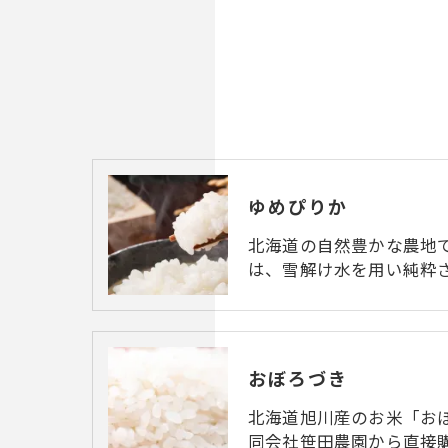
ゆめぴりか
北海道の自然豊かな農地
は、雪解け水を用い純粋
おぼろづき
北海道旭川産のお米「お
同会社笹田農園から直接