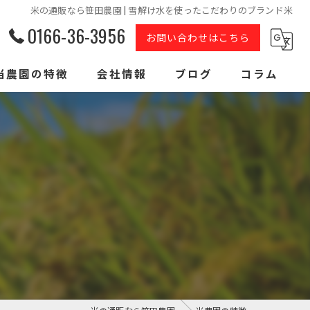
米の通販なら笹田農園 | 雪解け水を使ったこだわりのブランド米
0166-36-3956
お問い合わせはこちら
当農園の特徴
会社情報
ブログ
コラム
ゆめぴりか
ななつぼし
おぼろづき
北海道産
低農薬