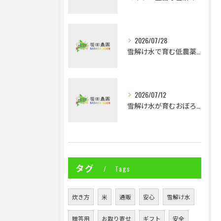
2026/07/28
雪解け水で育む低農薬ななつぼしの魅力とは
2026/07/12
雪解け水が育むおぼろづきの深い味わいと通販の魅力
タグ
Tags
炊き方
米
通販
安心
雪解け水
贈答用
お取り寄せ
ギフト
安全