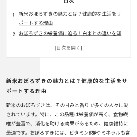
目次
新米おぼろずきの魅力とは？健康的な生活をサ
ポートする理由
おぼろずきの栄養価に迫る！白米との違いを知
ろう
料理の幅が広がる！おぼろずきを使った簡単レ
シピ
食物繊維とビタミンたっぷり！おぼろずきの健
新米おぼろずきの魅力とは？健康的な生活をサ
康効果
ポートする理由
おぼろずきを日常の食事に取り入れる方法っ
て？
新米のおぼろずきは、その甘みと香りで多くの人々に愛
新米のシーズン到来！おぼろずきの美味しさを
されています。特に、この品種は栄養価が高く、食物繊
楽しもう
維が豊富で、消化を助ける効果があるため、健康維持に
豊かな自然の恵みを感じる！おぼろずきで健康
最適です。おぼろずきには、ビタミンB群やミネラルも含