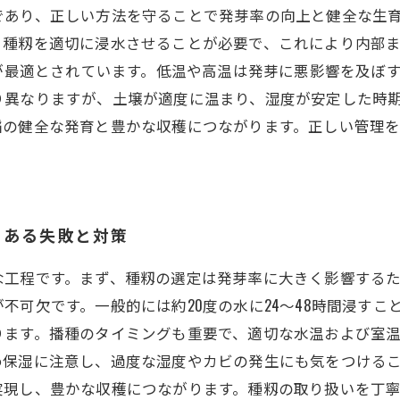
であり、正しい方法を守ることで発芽率の向上と健全な生
、種籾を適切に浸水させることが必要で、これにより内部
囲が最適とされています。低温や高温は発芽に悪影響を及ぼ
り異なりますが、土壌が適度に温まり、湿度が安定した時
稲の健全な発育と豊かな収穫につながります。正しい管理
くある失敗と対策
な工程です。まず、種籾の選定は発芽率に大きく影響する
不可欠です。一般的には約20度の水に24～48時間浸す
ります。播種のタイミングも重要で、適切な水温および室
め保湿に注意し、過度な湿度やカビの発生にも気をつける
実現し、豊かな収穫につながります。種籾の取り扱いを丁