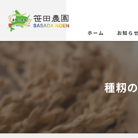
ホーム
お知ら
種籾