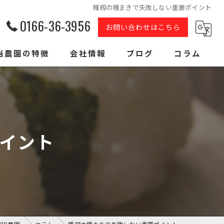
種籾の種まきで失敗しない重要ポイント
0166-36-3956
お問い合わせはこちら
当農園の特徴
会社情報
ブログ
コラム
ゆめぴりか
ななつぼし
イント
おぼろづき
北海道産
低農薬