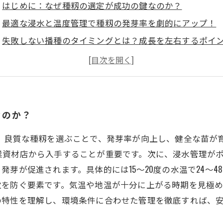
はじめに：なぜ種籾の選定が成功の鍵なのか？
最適な浸水と温度管理で種籾の発芽率を劇的にアップ！
失敗しない播種のタイミングとは？成長を左右するポイ
現場で役立つ！種籾の管理法で安定した収量を実現する
まとめ：正しい種まきで豊かな稲作と品質向上を目指す
初心者向けガイド：種籾の種まきでよくある失敗と対策
プロが教える！種まき後の成長管理で収穫を最大化する
なのか？
。良質な種籾を選ぶことで、発芽率が向上し、健全な苗が
業資材店から入手することが重要です。次に、浸水管理が
芽が促進されます。具体的には15～20度の水温で24～
敗を防ぐ要素です。気温や地温が十分に上がる時期を見極
の特性を理解し、環境条件に合わせた管理を徹底すれば、