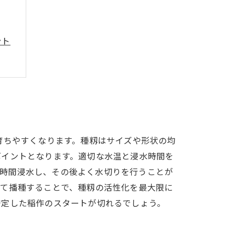
ント
秘訣
方法
育ちやすくなります。種籾はサイズや形状の均
ポイントとなります。適切な水温と浸水時間を
48時間浸水し、その後よく水切りを行うことが
めて播種することで、種籾の活性化を最大限に
安定した稲作のスタートが切れるでしょう。