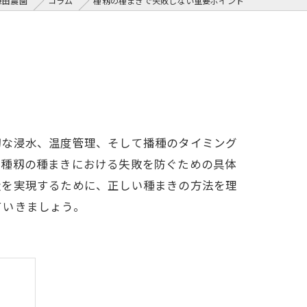
笹田農園
コラム
種籾の種まきで失敗しない重要ポイント
切な浸水、温度管理、そして播種のタイミング
、種籾の種まきにおける失敗を防ぐための具体
量を実現するために、正しい種まきの方法を理
ていきましょう。