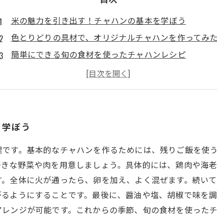
米の魅力を引き出す！チャハンの基本を学ぼう
色とりどりの具材で、オリジナルチャハンを作ってみ
簡単にできる旬の食材を使ったチャハンレシピ
特別なおもてなしに最適！豪華チャハンの秘密
米の風味を最大限に引き出す調味料の使い方
日本各地の食文化を反映したユニークなチャハンの例
自宅で簡単に楽しめる、チャハンの新しい世界
を学ぼう
理です。基本的なチャハンを作るためには、残りご飯を使
好きな野菜や肉を用意しましょう。具体的には、鶏肉や海老
す。全体に火が通ったら、卵を加え、よく混ぜます。続い
がるようにすることです。最後に、醤油や塩、胡椒で味を
アレンジが可能です。これからの季節、旬の食材を使った