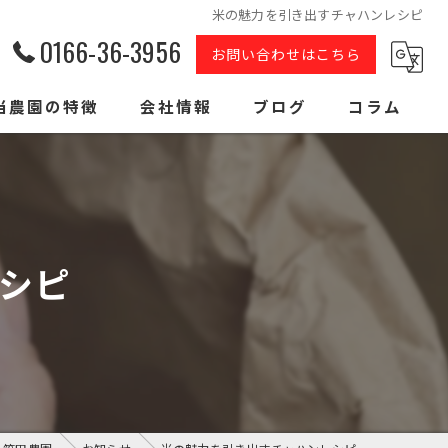
米の魅力を引き出すチャハンレシピ
0166-36-3956
お問い合わせはこちら
当農園の特徴
会社情報
ブログ
コラム
ゆめぴりか
ななつぼし
シピ
おぼろづき
北海道産
低農薬