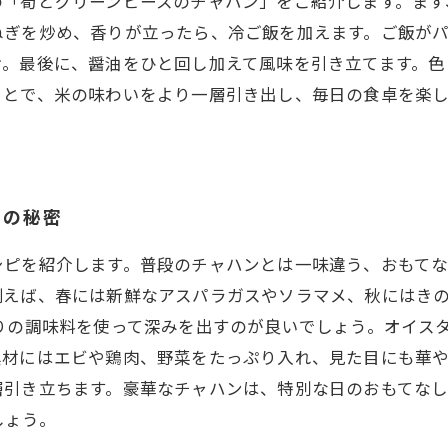
の「筍とグリーンピースのチャハン」をご紹介します。まず
ねぎを炒め、香りが立ったら、冷ご飯を加えます。ご飯が
け。最後に、醤油をひと回し加えて風味を引き立てます。色
ことで、米の味わいをより一層引き出し、毎日の食卓を楽
ンの秘密
シピを紹介します。普段のチャハンとは一味違う、おもて
例えば、春には新鮮なアスパラガスやソラマメ、秋にはき
りの調味料を使って深みを出すのが良いでしょう。オイス
材にはエビや鶏肉、野菜をたっぷり入れ、見た目にも華や
層引き立ちます。豪華なチャハンは、特別な日のおもてな
しょう。